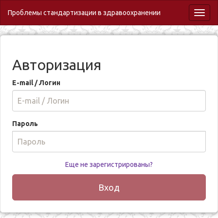
Проблемы стандартизации в здравоохранении
Toggl
naviga
Авторизация
E-mail / Логин
Пароль
Еще не зарегистрированы?
Вход