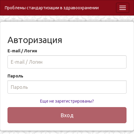
Проблемы стандартизации в здравоохранении
Toggl
naviga
Авторизация
E-mail / Логин
Пароль
Еще не зарегистрированы?
Вход