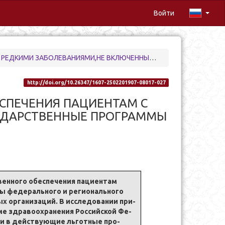
Войти
СУДАРСТВЕННЫЕ ПРОГРАММЫ ФЕДЕРАЛЬНОГО И РЕГИОНАЛЬНОГО УРОВНЯ
http://doi.org/10.26347/1607-2502201907-08017-027
СПЕЧЕНИЯ ПАЦИЕНТАМ С
УДАРСТВЕННЫЕ ПРОГРАММЫ
ен­но­го обес­пе­че­ния па­ци­ен­там
мы фе­де­раль­но­го и регио­наль­но­го
х ор­га­ни­за­ций. В ис­сле­до­ва­нии при­
е­ме здра­во­охра­не­ния Рос­сий­ской Фе­
ы­ми в дей­ству­ю­щие льгот­ные про­