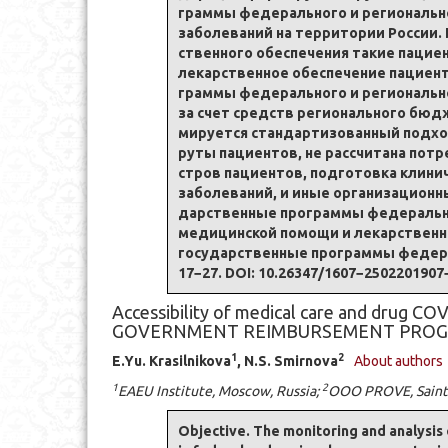
грам­мы фе­де­раль­но­го и регио­наль­но
за­бо­ле­ва­ний на тер­ри­то­рии Рос­сии.
ствен­но­го обес­пе­че­ния та­кие па­ци­
ле­кар­ствен­ное обес­пе­че­ние па­ци­ен
грам­мы фе­де­раль­но­го и регио­наль­но
за счет средств регио­наль­но­го бюд­же
ми­ру­ет­ся стан­дар­ти­зо­ван­ный под­
ру­ты па­ци­ен­тов, не рас­счи­та­на по­
стров па­ци­ен­тов, под­го­тов­ка кли­ни
за­бо­ле­ва­ний, и иные ор­га­ни­за­ци­о
дар­ствен­ные про­грам­мы фе­де­раль­но­
ме­дицинской по­мо­щи и ле­кар­ствен­но­
го­су­дар­ствен­ные про­грам­мы фе­де­р
17−27. DOI: 10.26347/1607−250220190
Accessibility of medical care and dru
GOVERNMENT REIMBURSEMENT PRO
1
2
E.Yu. Krasilnikova
, N.S. Smirnova
About authors
1
2
EAEU Institute, Moscow, Russia;
OOO PROVE, Saint-
Objective. The monitoring and analysis 