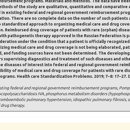
imbursement programs. Materials and methods. The data have bee
ethods of the study are qualitative, quantitative and comparative a
ed in existing federal and regional government reimbursement prog
tion. There are no complete data on the number of such patients an
no standardized approach to organizing medical care and drug cove
n. Reimbursed drug coverage of patients with rare (orphan) diseas
h pathogenetic therapy approved in the Russian Federation is pa
ederation under the condition that a patient is officially recognize
izing medical care and drug coverage is not being elaborated, pa
d, and funding sources have not been determined. The developing of
ters supervising diagnostics and treatment of such diseases and ot
 the diseases of interest into federal and regional government rei
ibility of medical care and drug coverage for patients with rare di
grams. Health care Standardization Problems. 2019; 7−8: 17−27. 
xisting federal and regional government reimbursement programs, Pompe 
mucopolysaccharidosis IVA, phosphorus metabolism disorders (hypophosph
thromboembolic pulmonary hypertension, idiopathic pulmonary fibrosis, di
f drug therapy.