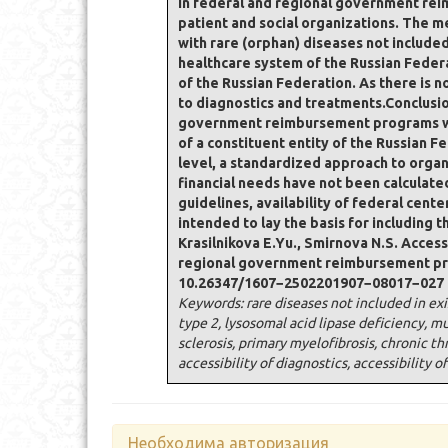
in federal and regional government re
patient and social organizations. The m
with rare (orphan) diseases not includ
healthcare system of the Russian Federa
of the Russian Federation. As there is 
to diagnostics and treatments.Conclusio
government reimbursement programs wit
of a constituent entity of the Russian F
level, a standardized approach to organ
financial needs have not been calculate
guidelines, availability of federal cen
intended to lay the basis for including
Krasilnikova E.Yu., Smirnova N.S. Access
regional government reimbursement pro
10.26347/1607−2502201907−08017−027
Keywords: rare diseases not included in e
type 2, lysosomal acid lipase deficiency, 
sclerosis, primary myelofibrosis, chronic 
accessibility of diagnostics, accessibility o
Необходима авторизация