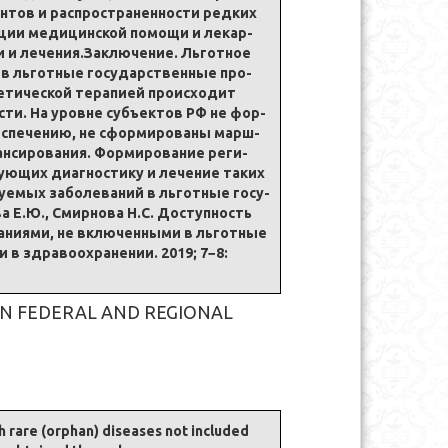
н­тов и рас­про­стра­нен­но­сти ред­ких
­за­ции ме­дицинской по­мо­щи и ле­кар­
 и ле­че­ния.За­клю­че­ние. Ль­гот­ное
ми в льгот­ные го­су­дар­ствен­ные про­
не­ти­че­ской терапи­ей проис­хо­дит
­сти. На уров­не субъ­ек­тов РФ не фор­
бес­пе­че­нию, не сфор­миро­ва­ны марш­
ан­си­ро­ва­ния. Фор­миро­ва­ние реги­
у­ю­щих диа­гно­сти­ку и ле­че­ние та­ких
­е­мых за­бо­ле­ва­ний в льгот­ные го­су­
ва Е.Ю., Смир­но­ва Н.С. До­ступ­ность
ва­ни­я­ми, не вклю­чен­ны­ми в льгот­ные
 в здра­во­охра­не­нии. 2019; 7−8:
UDEDIN FEDERAL AND REGIONAL
h rare (orphan) diseases not included