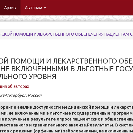
urrent)
Архив
Авторам
ЛЕКАРСТВЕННОГО ОБЕСПЕЧЕНИЯ ПАЦИЕНТАМ С РЕДКИМИ ЗАБОЛЕВАНИЯМИ,НЕ ВКЛЮЧЕННЫМИ В ЛЬГОТНЫЕ ГО
Й ПОМОЩИ И ЛЕКАРСТВЕННОГО ОБЕ
,НЕ ВКЛЮЧЕННЫМИ В ЛЬГОТНЫЕ ГОС
ЛЬНОГО УРОВНЯ
ия об авторах
-Пе­тер­бург, Рос­сия
то­ринг и ана­лиз до­ступ­но­сти ме­дицинской по­мо­щи и ле­кар­ств
и­я­ми, не вклю­чен­ны­ми в льгот­ные го­су­дар­ствен­ные про­грам­
е по­лу­че­ны в ре­зульта­те опро­са па­ци­ент­ских и об­ще­ствен­ны
­че­ствен­но­го и срав­ни­тель­но­го ана­ли­за.Ре­зульта­ты. В си­ст
ен­тов с ред­ки­ми (ор­фан­ны­ми) за­бо­ле­ва­ни­я­ми, не вклю­чен­н