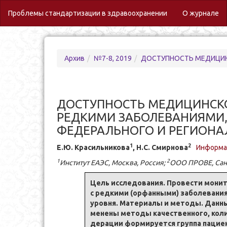
(c
Проблемы стандартизации в здравоохранении
О журнале
Архив
№7-8, 2019
ДОСТУПНОСТЬ МЕДИЦИНСКОЙ ПОМОЩИ И 
ДОСТУПНОСТЬ МЕДИЦИНСКО
РЕДКИМИ ЗАБОЛЕВАНИЯМИ
ФЕДЕРАЛЬНОГО И РЕГИОНА
1
2
Е.Ю. Кра­силь­ни­ко­ва
, Н.С. Смир­но­ва
Информац
1
2
Институт ЕАЭС, Москва, Рос­сия;
ООО ПРОВЕ, Санкт
Цель ис­сле­до­ва­ния. Про­ве­сти мо­ни­
с ред­ки­ми (ор­фан­ны­ми) за­бо­ле­ва­н
уров­ня. Ма­те­ри­а­лы и ме­то­ды. Дан­ны
мене­ны ме­то­ды ка­че­ствен­но­го, ко­ли
де­ра­ции фор­ми­ру­ет­ся груп­па па­ци­