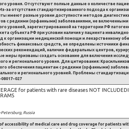
­го уров­ня. От­сут­ству­ют пол­ные дан­ные о ко­ли­че­стве па­ци­е
 Из-за от­сут­ствия стан­дар­ти­зи­ро­ван­но­го под­хо­да к ор­га­ни
ен­ты име­ют разные уров­ни до­ступ­но­сти ме­то­дов диа­гно­сти­ки
­тов с ред­ки­ми (ор­фан­ны­ми) за­бо­ле­ва­ни­я­ми, не вклю­чен­ны­
­го уров­ней, за­реги­стри­ро­ван­ной на тер­ри­то­рии РФ па­то­ге­
­та субъ­ек­та РФ при усло­вии на­личия у па­ци­ен­та ин­ва­лид­но
ход к ор­га­ни­за­ции ме­дицинской по­мо­щи и ле­кар­ствен­но­му о
треб­ность фи­нан­со­вых средств, не опре­де­ле­ны ис­точ­ни­ки фи­н
­че­ских ре­ко­мен­да­ций, на­личие фе­де­раль­ных цен­тров, ку­ри­р
н­ные ме­ры при­зва­ны со­здать осно­ва­ние для вклю­че­ния ис­сле­ду
го и регио­наль­но­го уров­ня. Для ци­ти­ро­ва­ния: Кра­силь­ни­ко­
го обес­пе­че­ния па­ци­ен­там с ред­ки­ми (ор­фан­ны­ми) за­бо­ле­
аль­но­го и регио­наль­но­го уров­ней. Пробле­мы стан­дар­ти­за­ции
7−08017−027
g COVERAGE for patients with rare diseases NOT INCL
GRAMS
Petersburg, Russia
of accessibility of medical care and drug coverage for patients wit