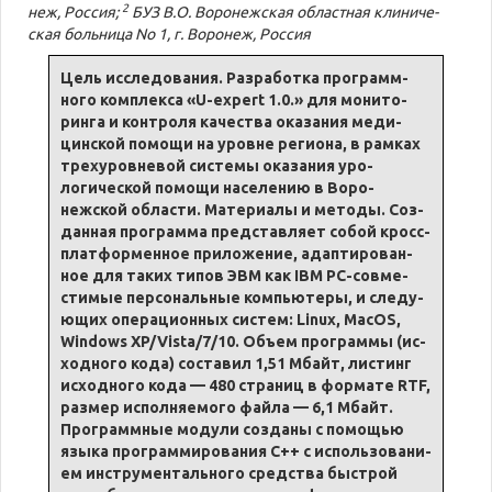
2
неж, Рос­сия;
БУЗ В.О. Во­ро­нежская об­ласт­ная кли­ни­че­
ская боль­ни­ца No 1, г. Во­ро­неж, Рос­сия
Цель ис­сле­до­ва­ния. Раз­ра­ботка про­грамм­
ного комплек­са «U-expert 1.0.» для мо­ни­то­
рин­га и контро­ля ка­че­ства ока­за­ния ме­ди­
цинской по­мо­щи на уров­не регио­на, в рам­ках
трехуров­невой си­сте­мы ока­за­ния уро­
логической по­мо­щи на­се­ле­нию в Во­ро­
нежской об­ла­сти. Ма­те­ри­а­лы и ме­то­ды. Соз­
дан­ная про­грам­ма пред­став­ляет со­бой кросс-
плат­фор­мен­ное при­ло­же­ние, адап­ти­ро­ван­
ное для та­ких ти­пов ЭВМ как IBM PC-сов­ме­
сти­мые пер­со­наль­ные компью­те­ры, и сле­ду­
ю­щих опе­ра­ци­он­ных си­стем: Linux, MacOS,
Windows XP/Vista/7/10. Объ­ем про­грам­мы (ис­
ход­но­го ко­да) со­ста­вил 1,51 Мбайт, лис­тинг
ис­ход­но­го ко­да — 480 стра­ниц в фор­ма­те RTF,
раз­мер ис­пол­ня­е­мо­го файла — 6,1 Мбайт.
Про­грамм­ные мо­ду­ли со­зда­ны с по­мо­щью
язы­ка про­грам­миро­ва­ния С++ с ис­поль­зо­ва­ни­
ем инстру­мен­таль­но­го сред­ства бы­строй