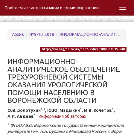
Проблемы стандартизации в здравоохранении
Toggl
naviga
Архив
№9-10, 2018
ИНФОРМАЦИОННО-АНАЛИТИЧЕСКОЕ ОБЕСПЕЧЕНИЕ ТРЕХУРОВНЕВОЙ СИСТЕМЫ ОКАЗАНИЯ УРОЛОГИЧЕСКОЙ ПОМОЩИ НАСЕЛЕНИЮ В ВОРОНЕЖСКОЙ ОБЛАСТИ
http://doi.org/10.26347/1607-2502201809-10035-040
ИНФОРМАЦИОННО-
АНАЛИТИЧЕСКОЕ ОБЕСПЕЧЕНИЕ
ТРЕХУРОВНЕВОЙ СИСТЕМЫ
ОКАЗАНИЯ УРОЛОГИЧЕСКОЙ
ПОМОЩИ НАСЕЛЕНИЮ В
ВОРОНЕЖСКОЙ ОБЛАСТИ
1,2
1
1
О.В. Зо­ло­ту­хин
, Ю.Ю. Мадыкин
, М.В. Ко­че­тов
,
1
А.И. Авдеев
Информация об авторах
1
ФГБОУ В.О. Во­ро­нежский го­су­дар­ствен­ный ме­ди­цинский
уни­вер­си­тет им. Н.Н. Бур­ден­ко Мин­здра­ва Рос­сии, г. Во­ро­