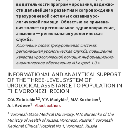
во­ди­тель­но­сти про­грам­миро­ва­ния, на­деж­но­
сти даль­ней­ше­го раз­ви­тия и со­про­во­жде­ния
трехуров­невой си­сте­мы ока­за­ния уро­
логической по­мо­щи. Обла­стью ее при­мене­
ния яв­ляет­ся регио­нальное здра­во­охра­не­ние,
а имен­но — регио­нальная уро­ло­ги­че­ская
служ­ба.
Ключевые слова: трехуровневая система;
региональная урологическая служба; повышение
качества урологической помощи; информационно-
аналитическое обеспечение «U-expert 1.0.»
INFORMATIONAL AND ANALYTICAL SUPPORT
OF THE THREE-LEVEL SYSTEM OF
UROLOGICAL ASSISTANCE TO POPULATION IN
THE VORONEZH REGION
1,2
1
1
O.V. Zolotuhin
, Y.Y. Madykin
, M.V. Kochetov
,
1
A.I. Avdeev
About authors
1
Voronezh State Medical University. N.N. Burdenko of the
2
Ministry of Health of Russia, Voronezh, Russia;
Voronezh
Regional Clinical Hospital No 1, Voronezh, Russia