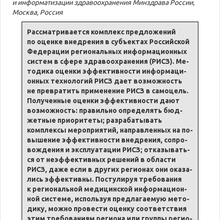
и ин­фор­ма­ти­за­ции здра­во­охра­не­ния Мин­здра­ва Рос­сии,
Москва, Рос­сия
Рассмат­ри­ва­ет­ся комплекс предло­же­ний
по оцен­ке вне­дре­ния в субъ­ек­тах Рос­сий­ской
Фе­де­ра­ции регио­наль­ных ин­фор­ма­ци­он­ных
си­стем в сфе­ре здра­во­охра­не­ния (РИСЗ). Ме­
то­ди­ка оцен­ки эф­фек­тив­но­сти ин­фор­ма­ци­
он­ных тех­но­ло­гий РИСЗ да­ет возмож­ность
не превра­тить при­мене­ние РИСЗ в само­цель.
По­лу­чен­ные оцен­ки эф­фек­тив­но­сти да­ют
возмож­ность: пра­виль­но опре­де­лять бюд­
жет­ные при­о­ри­те­ты; раз­ра­ба­ты­вать
комплек­сы ме­ро­при­я­тий, направ­лен­ных на по­
вы­ше­ние эф­фек­тив­но­сти вне­дре­ния, со­про­
во­жде­ния и экс­плу­а­та­ции РИСЗ; отка­зы­вать­
ся от не­эф­фек­тив­ных ре­ше­ний в об­ла­сти
РИСЗ, да­же если в дру­гих регио­нах они ока­за­
лись эф­фек­тив­ны. По­сту­ли­руя тре­бо­ва­ния
к регио­наль­ной ме­ди­цинской ин­фор­ма­ци­он­
ной си­стеме, ис­поль­зуя предла­га­е­мую ме­то­
ди­ку, мож­но про­ве­сти оцен­ку со­от­вет­ствия
этим тре­бо­ва­ниям регио­на или груп­пы регио­