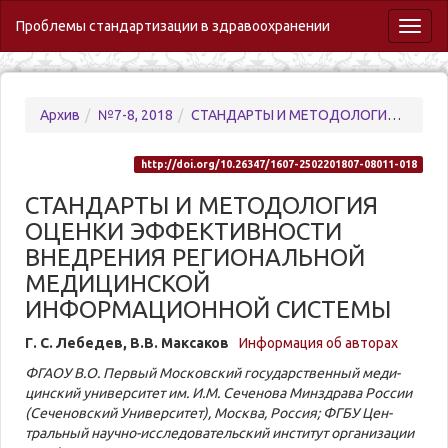
Проблемы стандартизации в здравоохранении
Toggl
naviga
Архив
№7-8, 2018
СТАНДАРТЫ И МЕТОДОЛОГИЯ ОЦЕНКИ ЭФФЕКТИВНОСТИ ВНЕДРЕНИЯ РЕГИОНАЛЬНОЙ МЕДИЦИНСКОЙ ИНФОРМАЦИОННОЙ СИСТЕМЫ
http://doi.org/10.26347/1607-2502201807-08011-018
СТАНДАРТЫ И МЕТОДОЛОГИЯ
ОЦЕНКИ ЭФФЕКТИВНОСТИ
ВНЕДРЕНИЯ РЕГИОНАЛЬНОЙ
МЕДИЦИНСКОЙ
ИНФОРМАЦИОННОЙ СИСТЕМЫ
Г. С. Ле­бе­дев, В.В. Мак­са­ков
Информация об авторах
ФГАОУ В.О. Пер­вый Московский го­су­дар­ствен­ный ме­ди­
цинский уни­вер­си­тет им. И.М. Се­че­но­ва Мин­здра­ва Рос­сии
(Се­че­новский Уни­вер­си­тет), Москва, Рос­сия; ФГБУ Цен­
траль­ный науч­но-ис­сле­до­ва­тель­ский инсти­тут ор­га­ни­за­ции