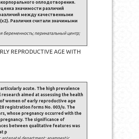
ракорпорального оплодотворения.
Оценка значимости различий
 различий между качественными
(χ2). Различия считали значимыми
я беременность; перинатальный центр;
RLY REPRODUCTIVE AGE WITH
articularly acute. The high prevalence
l research aimed at assessing the health
s of women of early reproductive age
28 registration forms No. 003/u. The
ears, whose pregnancy occurred with the
s pregnancy. The significance of
rences between qualitative features was
at p
r; antenatal department; anamnestic