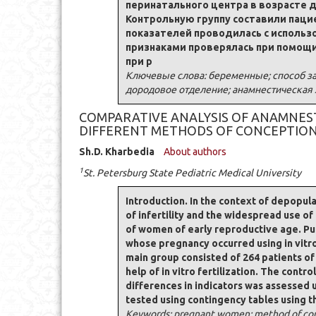
перинатального центра в возрасте 
Контрольную группу составили паци
показателей проводилась с исполь
признаками проверялась при помощи
при р
Ключевые слова: беременные; способ за
дородовое отделение; анамнестическая 
COMPARATIVE ANALYSIS OF ANAMNES
DIFFERENT METHODS OF CONCEPTIO
Sh.D. Kharbedia
About authors
1
St. Petersburg State Pediatric Medical University
Introduction. In the context of depopul
of infertility and the widespread use o
of women of early reproductive age. Pur
whose pregnancy occurred using in vitro
main group consisted of 264 patients of
help of in vitro fertilization. The cont
differences in indicators was assessed u
tested using contingency tables using th
Keywords: pregnant women; method of conce