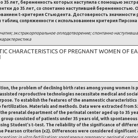
до 35 лет, беременность которых наступила с помощью экст
ентки до 35 лет, со спонтанно наступившей беременностью. 
зованием t-критерия Стьюдента. Достоверность значимости
 таблиц сопряженности с использованием критерия Пирсона 
чатия; экстракорпоральное оплодотворение; спонтанно наступивша
характеристика
TIC CHARACTERISTICS OF PREGNANT WOMEN OF EA
N
ation, the problem of declining birth rates among young women is p
f assisted reproductive technologies necessitate medical and socia
pose. To establish the features of the anamnestic characteristic
 fertilization. Materials and methods. Data were extracted from 5
 the prenatal department of the perinatal center aged up to 35 y
rol group consisted of patients under 35 years old, with spontaneou
sing Student's t-test. The reliability of the significance of diffe
e Pearson criterion (χ2). Differences were considered significant 
ption; in vitro fertilization; spontaneous pregnancy; perinatal cente