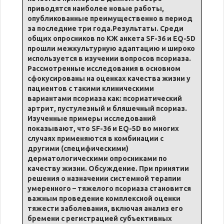
приводятся наиболее новые работы,
опубликованные преимущественно в период
за последние три года.Результаты. Среди
общих опросников по КЖ анкета SF-36 и EQ-5D
прошли межкультурную адаптацию и широко
используется в изучении вопросов псориаза.
Рассмотренные исследования в основном
сфокусированы на оценках качества жизни у
пациентов с такими клиническими
вариантами псориаза как: псориатический
артрит, пустулезный и бляшечный псориаз.
Изученные примеры исследований
показывают, что SF-36 и EQ-5D во многих
случаях применяются в комбинации с
другими (специфическими)
дерматологическими опросниками по
качеству жизни. Обсуждение. При принятии
решения о назначении системной терапии
умеренного – тяжелого псориаза становится
важным проведение комплексной оценки
тяжести заболевания, включая анализ его
бремени с регистрацией субъективных