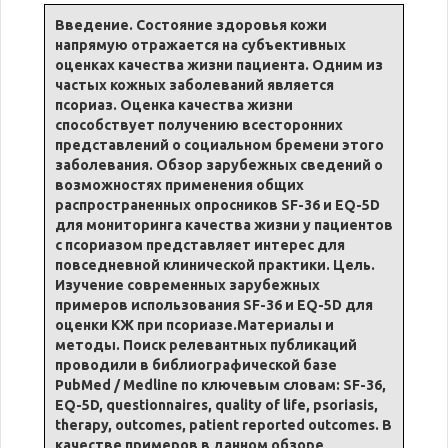
Введение. Состояние здоровья кожи
напрямую отражается на субъективных
оценках качества жизни пациента. Одним из
частых кожных заболеваний является
псориаз. Оценка качества жизни
способствует получению всесторонних
представлений о социальном бремени этого
заболевания. Обзор зарубежных сведений о
возможностях применения общих
распространенных опросников SF-36 и EQ-5D
для мониторинга качества жизни у пациентов
с псориазом представляет интерес для
повседневной клинической практики. Цель.
Изучение современных зарубежных
примеров использования SF-36 и EQ-5D для
оценки КЖ при псориазе.Материалы и
методы. Поиск релевантных публикаций
проводили в библиографической базе
PubMed / Medline по ключевым словам: SF-36,
EQ-5D, questionnaires, quality of life, psoriasis,
therapy, outcomes, patient reported outcomes. В
качестве примеров в данном обзоре