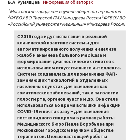
В.А. Румянцев
Информация об авторах
1
Московское городское научное общество терапевтов
2
3
ФГБОУ ВО Тверской ГМУ Минздрава России
ФГБОУ ВО
«Российский университет медицины» Минздрава России
С 2016 года идут испытания в реальной
клинической практике системы для
автоматизированного получения и анализа
жалоб и анамнеза больного MeDiCase и
формирования диагностических гипотез с
использованием искусственного интеллекта.
Система создавалась для применения ФАП-
заменяющих технологий в отдаленных
населенных пунктах для выявления как
соматических заболеваний, так и патологии
полости рта, органов чувств и др. Она стала
использоваться во время вспышки инфекции
COVID-19 и почти сразу – для выявления
постковидного синдрома в рамках работы
Медицинского Бюро Павла Воробьева при
Московском городском научном обществе
терапевтов. Целью настоящей работы