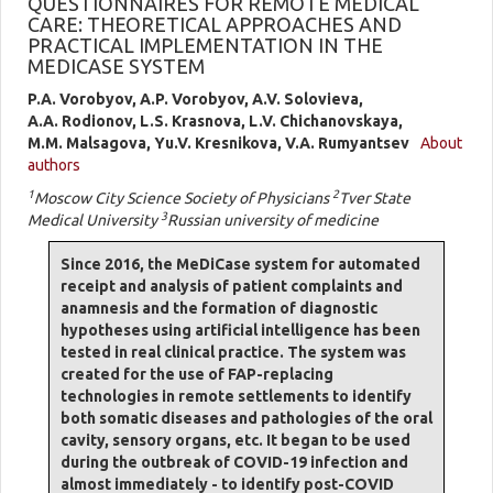
QUESTIONNAIRES FOR REMOTE MEDICAL
CARE: THEORETICAL APPROACHES AND
PRACTICAL IMPLEMENTATION IN THE
MEDICASE SYSTEM
P.A. Vorobyov, A.P. Vorobyov, A.V. Solovieva,
A.A. Rоdionov, L.S. Krasnova, L.V. Chichanovskaya,
M.M. Malsagova, Yu.V. Kresnikova, V.A. Rumyantsev
About
authors
1
2
Moscow City Science Society of Physicians
Tver State
3
Medical University
Russian university of medicine
Since 2016, the MeDiCase system for automated
receipt and analysis of patient complaints and
anamnesis and the formation of diagnostic
hypotheses using artificial intelligence has been
tested in real clinical practice. The system was
created for the use of FAP-replacing
technologies in remote settlements to identify
both somatic diseases and pathologies of the oral
cavity, sensory organs, etc. It began to be used
during the outbreak of COVID-19 infection and
almost immediately - to identify post-COVID