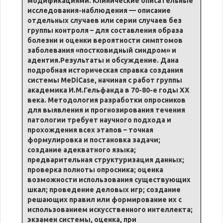
модификациями. Клинические описательные
исследования-наблюдения — описание
отдельных случаев или серии случаев без
группы контроля – для составления образа
болезни и оценки вероятности симптомов
заболевания «постковидный синдром» и
адентия.Результаты и обсуждение. Дана
подробная историческая справка создания
системы MeDiCase, начиная с работ группы
академика И.М.Гельфанда в 70-80-е годы XX
века. Методология разработки опросников
для выявления и прогнозирования течения
патологии требует научного подхода и
прохождения всех этапов – точная
формулировка и постановка задачи;
создание адекватного языка;
предварительная структуризация данных;
проверка полноты опросника; оценка
возможности использования существующих
шкал; проведение деловых игр; создание
решающих правил или формирование их с
использованием искусственного интеллекта;
экзамен системы, оценка, при