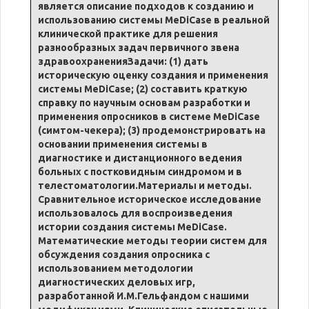
является описание подходов к созданию и
использованию системы MeDiCase в реальной
клинической практике для решения
разнообразных задач первичного звена
здравоохраненияЗадачи: (1) дать
историческую оценку создания и применения
системы MeDiCase; (2) составить краткую
справку по научным основам разработки и
применения опросников в системе MeDiCase
(симтом-чекера); (3) продемонстрировать на
основании применения системы в
диагностике и дистанционного ведения
больных с постковидным синдромом и в
телестоматологии.Материалы и методы.
Сравнительное историческое исследование
использовалось для воспроизведения
истории создания системы MeDiCase.
Математические методы теории систем для
обсуждения создания опросника с
использованием методологии
диагностических деловых игр,
разработанной И.М.Гельфандом с нашими