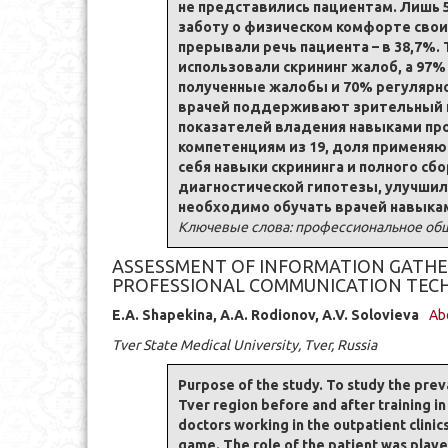
не представились пациентам. Лишь 
заботу о физическом комфорте своих
прерывали речь пациента – в 38,7%.
использовали скрининг жалоб, а 9
полученные жалобы и 70% регулярно
врачей поддерживают зрительный ко
показателей владения навыками проф
компетенциям из 19, доля применяю
себя навыки скрининга и полного сб
диагностической гипотезы, улучшил
необходимо обучать врачей навыка
Ключевые слова: профессиональное обще
ASSESSMENT OF INFORMATION GATHERI
PROFESSIONAL COMMUNICATION TEC
E.A. Shapekina, A.A. Rodionov, A.V. Solovieva
Ab
Tver State Medical University, Tver, Russia
Purpose of the study. To study the prev
Tver region before and after training i
doctors working in the outpatient clinic
game. The role of the patient was playe