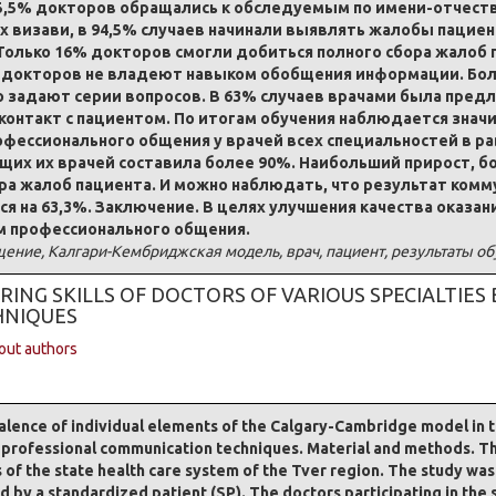
5,5% докторов обращались к обследуемым по имени-отчеству
 визави, в 94,5% случаев начинали выявлять жалобы пациент
 Только 16% докторов смогли добиться полного сбора жалоб 
7% докторов не владеют навыком обобщения информации. Бо
 задают серии вопросов. В 63% случаев врачами была предл
нтакт с пациентом. По итогам обучения наблюдается знач
ессионального общения у врачей всех специальностей в рав
щих их врачей составила более 90%. Наибольший прирост, бо
ора жалоб пациента. И можно наблюдать, что результат комм
ся на 63,3%. Заключение. В целях улучшения качества оказа
м профессионального общения.
ние, Калгари-Кембриджская модель, врач, пациент, результаты о
NG SKILLS OF DOCTORS OF VARIOUS SPECIALTIES 
HNIQUES
out authors
alence of individual elements of the Calgary-Cambridge model in th
n professional communication techniques. Material and methods. Th
s of the state health care system of the Tver region. The study wa
d by a standardized patient (SP). The doctors participating in the 