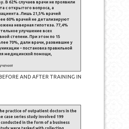
. В 62% случаев врачи не проявили
а с открытого вопроса, а
пациента. Лишь 21,5% врачей
лее 60% врачей не детализируют
ожена неверная гипотеза. 77,4%
ительное улучшение всех
ной степени. При этом по 15
лее 70%, дали врачи, развившие у
уникации – постановка правильной
ния медицинской помощи,
бучения
BEFORE AND AFTER TRAINING IN
e practice of outpatient doctors in the
e case series study involved 199
s conducted in the form of a business
study were tasked with collecting