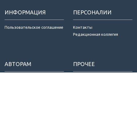
ИНФОРМАЦИЯ
ПЕРСОНАЛИИ
Пользовательское соглашение
Контакты
Редакционная коллегия
АВТОРАМ
ПРОЧЕЕ
Отправка статей
Издатель
Правила для авторов
Договор оферты
Критерии авторства
Конфиденциальность
Приватность
© ООО «МТП НЬЮДИАМЕД», 2022