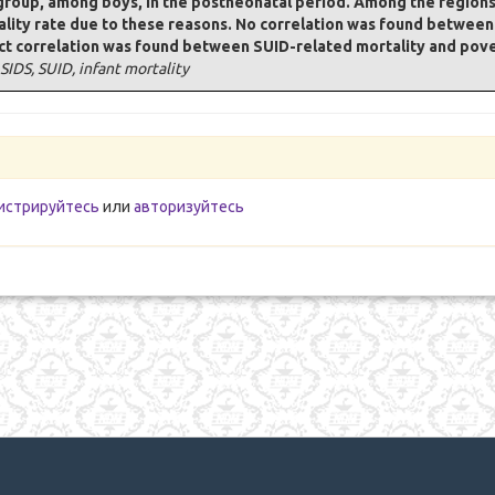
 group, among boys, in the postneonatal period. Among the regions
rtality rate due to these reasons. No correlation was found betwee
t correlation was found between SUID-related mortality and povert
IDS, SUID, infant mortality
истрируйтесь
или
авторизуйтесь