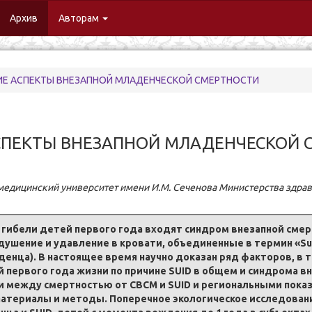
urrent)
Архив
Авторам
Е АСПЕКТЫ ВНЕЗАПНОЙ МЛАДЕНЧЕСКОЙ СМЕРТНОСТИ
ПЕКТЫ ВНЕЗАПНОЙ МЛАДЕНЧЕСКОЙ 
едицинский университет имени И.М. Сеченова Министерства здра
 гибели детей первого года входят синдром внезапной смер
душение и удавление в кровати, объединенные в термин «Sudd
енца). В настоящее время научно доказан ряд факторов, в т
первого года жизни по причине SUID в общем и синдрома в
и между смертностью от СВСМ и SUID и региональными пока
атериалы и методы. Поперечное экологическое исследовани