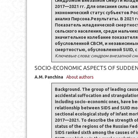
синдромом внезапной смерти младен
2017—2021 гг. Для описания силы 
экономический статус субъектов Ро
анализ Пирсона.Результаты. В 2021 
Показатель младенческой смертности
сельского населения, среди мальчи
значительное колебание показателя
обусловленной СВСМ, и независимы
смертностью, обусловленной SUID, с у
Ключевые слова: синдром внезапной сме
SOCIO-ECONOMIC ASPECTS OF SUDDE
A.M. Panchina
About authors
Background. The group of leading cause
accidental suffocation and strangulatio
including socio-economic ones, have bee
relationship between SIDS and SUID mor
sectional ecological study of infant mo
2017—2021. To describe the strength of 
status of the regions of the Russian Fed
SIDS ranked sixth among the causes of i