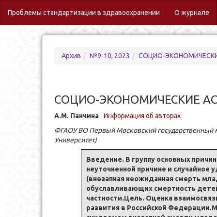
(c
Проблемы стандартизации в здравоохранении
О журнале
Архив
№9-10, 2023
СОЦИО-ЭКОНОМИЧЕСКИ
СОЦИО-ЭКОНОМИЧЕСКИЕ АС
А.М. Панчина
Информация об авторах
ФГАОУ ВО Первый Московский государственный м
Университет)
Введение. В группу основных причин
неуточненной причине и случайное у
(внезапная неожиданная смерть млад
обуславливающих смертность детей 
частности.Цель. Оценка взаимосвяз
развития в Российской Федерации.М