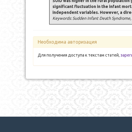
SUID was higher in the rural population
significant fluctuation in the infant mo
independent variables. However, a direc
Keywords: Sudden Infant Death Syndrome, S
Необходима авторизация
Для получения доступа к текстам статей,
зарег