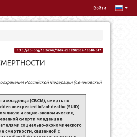
Войти
http://doi.org/10.26347/1607-2502202309-10040-047
СМЕРТНОСТИ
воохранения Российской Федерации (Сеченовский
ти младенца (СВСМ), смерть по
en unexpected infant death» (SUID)
ом числе и социо-экономических,
незапной смерти младенца в
зателями социально-экономического
е смертности, связанной с