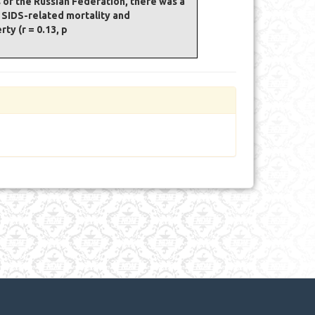
 of the Russian Federation, there was a
n SIDS-related mortality and
y (r = 0.13, p