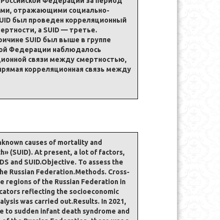
х Российской Федерации за период
лями, отражающими социально-
SUID был проведен корреляционный
ертности, а SUID — третье.
ричине SUID был выше в группе
ской Федерации наблюдалось
ционной связи между смертностью,
прямая корреляционная связь между
nknown causes of mortality and
 (SUID). At present, a lot of factors,
IDS and SUID.Objective. To assess the
the Russian Federation.Methods. Cross-
e regions of the Russian Federation in
icators reflecting the socioeconomic
lysis was carried out.Results. In 2021,
due to sudden infant death syndrome and