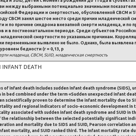
ца и SUID, детей с момента рождения до 1 года в субъекта
связи между выбранными потенциально значимыми показате
ссийской Федерации и смертностью, обусловленной СВСМ и 
году СВСМ занял шестое место среди причин младенческой см
 и по причине синдрома внезапной смерти младенца, и по п
ков и в постнеонатальном периоде. Среди субъектов Россий
 младенческой смертности по указанным причинам. Корреля
ми переменными выявлено не было. Однако, была выявлена 
ровнем бедности (r = 0,13, p
рти младенца, СВСМ, SUID, младенческая смертность
N INFANT DEATH
s of infant death includes sudden infant death syndrome (SIDS), u
n in bed combined under the term «Sudden unexpected infant death»
n scientifically proven to determine the infant mortality due to S
tality and regional indicators of socio-economic development in 
rtality associated with sudden infant death syndrome and SUID in th
the relationship between the selected potentially significant ind
eration and mortality due to SIDS and SUID, Pearson correlation ana
nfant mortality, and SUID ranked third. The infant mortality rate 