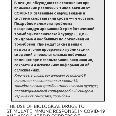
В лекции обсуждаются осложнения при
применении различных типов вакцин от
COVID-19, связанные с нарушениями в
системе свертывания крови — гемостазе.
Подробно изложена проблема
вакцининдуцированнной тромботической
тромбоцитопенической пурпуры, ДВС-
синдрома и необычных по локализации
тромбозов. Приводятся сведения о
недостаточно прозрачных публикациях
сведений о нежелательных побочных
явлениях при использовании вакцинации,
сокрытии и искажениях информации об
осложнениях.
Ключевые слова: вакцинация от ковид-19,
осложнения вакцинации от ковид-19,
тромботическая тромбоцитопеническая пурпура,
поствакцинальный ковидоподобный синдром,
нарушения гемостаза, тромбозы
THE USE OF BIOLOGICAL DRUGS TO
STIMULATE IMMUNE RESPONSE IN COVID-19