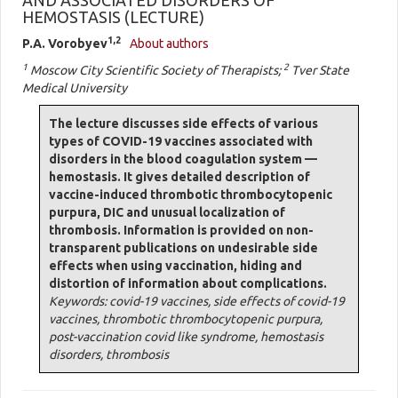
AND ASSOCIATED DISORDERS OF
HEMOSTASIS (LECTURE)
1,2
P.A. Vorobyev
About authors
1
2
Moscow City Scientific Society of Therapists;
Tver State
Medical University
The lecture discusses side effects of various
types of COVID-19 vaccines associated with
disorders in the blood coagulation system —
hemostasis. It gives detailed description of
vaccine-induced thrombotic thrombocytopenic
purpura, DIC and unusual localization of
thrombosis. Information is provided on non-
transparent publications on undesirable side
effects when using vaccination, hiding and
distortion of information about complications.
Keywords: covid-19 vaccines, side effects of covid-19
vaccines, thrombotic thrombocytopenic purpura,
post-vaccination covid like syndrome, hemostasis
disorders, thrombosis