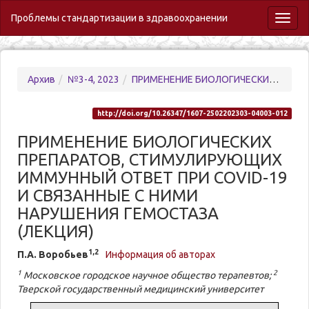
Проблемы стандартизации в здравоохранении
Toggl
naviga
Архив
№3-4, 2023
ПРИМЕНЕНИЕ БИОЛОГИЧЕСКИХ ПРЕПАРАТОВ, СТИМУЛИРУЮЩИХ ИММУННЫЙ ОТВЕТ ПРИ COVID-19 И СВЯЗАННЫЕ С НИМИ НАРУШЕНИЯ ГЕМОСТАЗА (ЛЕКЦИЯ)
http://doi.org/10.26347/1607-2502202303-04003-012
ПРИМЕНЕНИЕ БИОЛОГИЧЕСКИХ
ПРЕПАРАТОВ, СТИМУЛИРУЮЩИХ
ИММУННЫЙ ОТВЕТ ПРИ COVID-19
И СВЯЗАННЫЕ С НИМИ
НАРУШЕНИЯ ГЕМОСТАЗА
(ЛЕКЦИЯ)
1,2
П.А. Воробьев
Информация об авторах
1
2
Московское городское научное общество терапевтов;
Тверской государственный медицинский университет