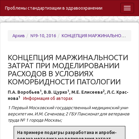
Проблемы стандартизации в здравоохранении
Toggl
naviga
Архив
№9-10, 2016
КОНЦЕПЦИЯ МАРЖИНАЛЬНОСТИ ЗАТРАТ ПРИ МОДЕЛИРОВАНИИ РАСХОДОВ В УСЛОВИЯХ КОМОРБИДНОСТИ ПАТОЛОГИИ
КОНЦЕПЦИЯ МАРЖИНАЛЬНОСТИ
ЗАТРАТ ПРИ МОДЕЛИРОВАНИИ
РАСХОДОВ В УСЛОВИЯХ
КОМОРБИДНОСТИ ПАТОЛОГИИ
1
1
2
П.А. Во­ро­бьев
, В.В. Цурко
, М.Е. Елисеева
, Л.С. Крас­
1
но­ва
Информация об авторах
1 Пер­вый Московский го­су­дар­ствен­ный ме­ди­цинский уни­
вер­си­тет им. И.М. Се­че­но­ва; 2 ГБУ Пан­сио­нат для ве­тера­нов
тру­да № 1 го­ро­да Моск­вы;
На при­ме­ре по­да­гры раз­ра­бо­та­на и апро­би­
ро­ва­на ме­то­ди­ка мо­де­ли­ро­ва­ния за­трат