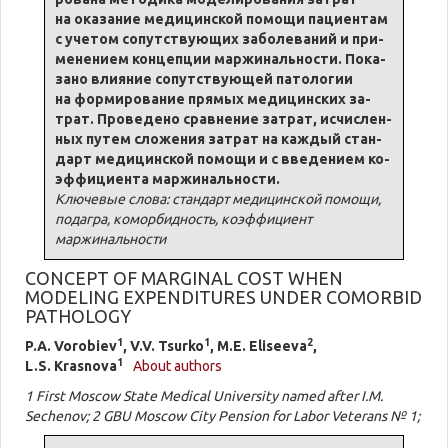
на ока­за­ние ме­ди­цинской по­мо­щи па­ци­ен­там
с уче­том со­пут­ству­ю­щих за­бо­ле­ва­ний и при­
мене­ни­ем кон­цеп­ции мар­жи­наль­но­сти. По­ка­
за­но влия­ние со­пут­ству­ю­щей па­то­ло­гии
на фор­миро­ва­ние пря­мых ме­ди­цинских за­
трат. Про­ве­де­но срав­не­ние за­трат, ис­чис­лен­
ных пу­тем сло­же­ния за­трат на каж­дый стан­
дарт ме­ди­цинской по­мо­щи и с вве­де­ни­ем ко­
эф­фи­ци­ен­та мар­жи­наль­но­сти.
Ключевые слова: стандарт медицинской помощи,
подагра, коморбидность, коэффициент
маржинальности
CONCEPT OF MARGINAL COST WHEN
MODELING EXPENDITURES UNDER COMORBID
PATHOLOGY
1
1
2
P.A. Vorobiev
, V.V. Tsurko
, M.E. Eliseeva
,
1
L.S. Krasnova
About authors
1 First Moscow State Medical University named after I.M.
Sechenov; 2 GBU Moscow City Pension for Labor Veterans № 1;