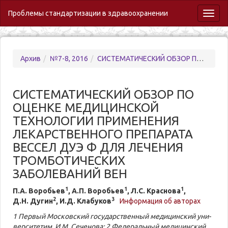
Проблемы стандартизации в здравоохранении
Toggl
naviga
Архив
№7-8, 2016
СИСТЕМАТИЧЕСКИЙ ОБЗОР ПО ОЦЕНКЕ МЕДИЦИНСКОЙ ТЕХНОЛОГИИ ПРИМЕНЕНИЯ ЛЕКАРСТВЕННОГО ПРЕПАРАТА ВЕССЕЛ ДУЭ Ф ДЛЯ ЛЕЧЕНИЯ ТРОМБОТИЧЕСКИХ ЗАБОЛЕВАНИЙ ВЕН
СИСТЕМАТИЧЕСКИЙ ОБЗОР ПО
ОЦЕНКЕ МЕДИЦИНСКОЙ
ТЕХНОЛОГИИ ПРИМЕНЕНИЯ
ЛЕКАРСТВЕННОГО ПРЕПАРАТА
ВЕССЕЛ ДУЭ Ф ДЛЯ ЛЕЧЕНИЯ
ТРОМБОТИЧЕСКИХ
ЗАБОЛЕВАНИЙ ВЕН
1
1
1
П.А. Во­ро­бьев
, А.П. Во­ро­бьев
, Л.С. Крас­но­ва
,
2
3
Д.Н. Ду­гин
, И.Д. Кла­бу­ков
Информация об авторах
1 Пер­вый Московский го­су­дар­ствен­ный ме­ди­цинский уни­
вер­си­те­тим. И.М. Се­че­но­ва; 2 Фе­де­раль­ный ме­ди­цинский