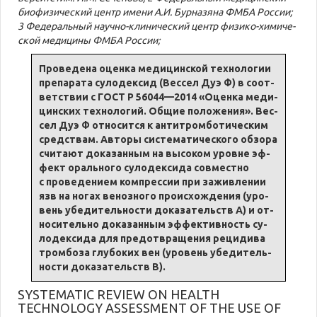
био­фи­зи­че­ский центр име­ни А.И. Бур­на­зя­на ФМБА Рос­сии;
3 Фе­де­раль­ный науч­но-кли­ни­че­ский центр фи­зи­ко-хи­ми­че­
ской ме­ди­ци­ны ФМБА Рос­сии;
Про­ве­де­на оцен­ка ме­ди­цинской тех­но­ло­гии
пре­па­рата су­ло­дек­сид (Вес­сел Дуэ Ф) в со­от­
вет­ствии с ГОСТ Р 56044—2014 «Оцен­ка ме­ди­
цинских тех­но­ло­гий. Об­щие по­ло­же­ния». Вес­
сел Дуэ Ф от­но­сит­ся к ан­тит­ром­бо­ти­че­ским
сред­ствам. Ав­то­ры си­сте­ма­ти­че­ско­го об­зо­ра
счи­та­ют до­ка­зан­ным на вы­со­ком уров­не эф­
фект ораль­но­го су­ло­дек­сида сов­мест­но
с про­ве­де­ни­ем ком­прес­сии при за­жив­ле­нии
язв на но­гах ве­ноз­но­го проис­хо­жде­ния (уро­
вень убе­ди­тель­но­сти до­ка­за­тельств А) и от­
но­си­тель­но до­ка­зан­ным эф­фективность су­
ло­дек­сида для предот­вра­ще­ния ре­ци­ди­ва
тром­бо­за глу­бо­ких вен (уро­вень убе­ди­тель­
но­сти до­ка­за­тельств В).
SYSTEMATIC REVIEW ON HEALTH
TECHNOLOGY ASSESSMENT OF THE USE OF