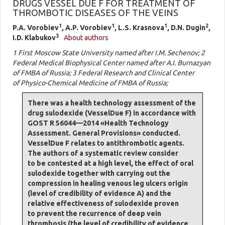
DRUGS VESSEL DUE F FOR TREATMENT OF
THROMBOTIC DISEASES OF THE VEINS
1
1
1
2
P.A. Vorobiev
, A.P. Vorobiev
, L.S. Krasnova
, D.N. Dugin
,
3
I.D. Klabukov
About authors
1 First Moscow State University named after I.M. Sechenov; 2
Federal Medical Biophysical Center named after A.I. Burnazyan
of FMBA of Russia; 3 Federal Research and Clinical Center
of Physico-Chemical Medicine of FMBA of Russia;
There was a health technology assessment of the
drug sulodexide (VesselDue F) in accordance with
GOST R 56044—2014 «Health Technology
Assessment. General Provisions» conducted.
VesselDue F relates to antithrombotic agents.
The authors of a systematic review consider
to be contested at a high level, the effect of oral
sulodexide together with carrying out the
compression in healing venous leg ulcers origin
(level of credibility of evidence A) and the
relative effectiveness of sulodexide proven
to prevent the recurrence of deep vein
thrombosis (the level of credibility of evidence