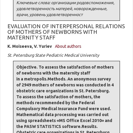
Ключевые слова: организации родовспоможения,
удовлетворенность матерей, новорожденные,
врачи, уровень удовлетворенност
EVALUATION OF INTERPERSONAL RELATIONS
OF MOTHERS OF NEWBORNS WITH
MATERNITY STAFF
K. Moiseeva, V. Yuriev
About authors
St. Petersburg State Pediatric Medical University
Objective. To assess the satisfaction of mothers
of newborns with the maternity staff
in a metropolis.Methods. An anonymous survey
of 2949 mothers of newborns was conducted in 4
obstetric care organizations in St. Petersburg.
To assess the satisfaction of mothers, the
methods recommended by the Federal
Compulsory Medical Insurance Fund were used.
Mathematical data processing was carried out
using spreadsheets «MS Office Excel 2010» and
the PASW STATISTICS software.Results.
Obstetric care organizations in St. Petersburg