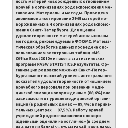
ность ма­терей но­во­ро­жден­ных от­но­ше­ни­ем
вра­чей в ор­га­ни­за­ци­ях ро­до­вспо­мо­же­ния ме­
га­по­ли­са. Ма­те­ри­а­лы и ме­то­ды. Про­ве­де­но
ано­ним­ное анке­ти­ро­ва­ние 2949 ма­терей но­
во­ро­жден­ных в 4 ор­га­ни­за­ци­ях ро­до­вспо­мо­
же­ния Санкт-Пе­тер­бурга. Для оцен­ки
удовле­тво­рен­но­сти ма­терей ис­поль­зо­ва­ны
ме­то­ди­ки, ре­ко­мен­ду­е­мые ФФОМС. Ма­те­ма­
ти­че­ская об­ра­ботка дан­ных про­ве­де­на с ис­
поль­зо­ва­ни­ем элек­трон­ных та­блиц «MS
Office Excel 2010» и па­ке­та ста­ти­сти­че­ских
про­грамм PASW STATISTICS.Ре­зульта­ты. Ор­
га­ни­за­ции ро­до­вспо­мо­же­ния Санкт-Пе­тер­
бурга име­ют вы­со­кий уро­вень ин­те­граль­но­го
по­ка­за­те­ля удовле­тво­рен­но­сти от­но­ше­ни­ем
вра­чеб­но­го пер­со­на­ла при ока­за­нии ме­ди­
цинской по­мо­щи но­во­ро­жден­ным (88,6%) вне
за­ви­си­мо­сти от уров­ня ме­ди­цинской ор­га­ни­
за­ции (в ро­диль­ных до­мах — 89,4%; в пе­ри­на­
таль­ных цен­трах — 87,5%). Ра­бо­ту вра­чей
учре­жде­ний ро­до­вспо­мо­же­ния с но­во­ро­
жден­ными оце­ни­ли на «от­лич­но» (в сред­нем
на 4,44±0,08 бал­ла) 55,8% ма­терей. Как в пе­ри­