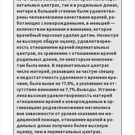
на­таль­ных цен­трах, так и в ро­диль­ных до­мах,
ма­те­ри в большей сте­пе­ни бы­ли удовле­тво­
ре­ны че­ло­ве­че­ски­ми ка­че­ства­ми вра­чей, ра­
бо­та­ю­щих с но­во­ро­жден­ными, в мень­шей —
ко­ли­че­ством вре­ме­ни и вни­ма­ния, ко­то­рое
вра­чеб­ный пер­со­нал уде­лял де­тям. Не­смот­ря
на вы­со­кую об­щую оцен­ку, удовле­тво­рен­
ность от­но­ше­ни­ем вра­чей пе­ри­на­таль­ных
цен­тров, по срав­не­нию с от­но­ше­ни­ем вра­чей
ро­диль­ных до­мов, по не­ко­то­рым компо­нен­
там бы­ла ни­же. В пе­ри­на­таль­ных цен­трах
чис­ло ма­терей, ука­зав­ших на ча­стую спеш­ку
и недо­ста­точность уде­ля­е­мо­го вре­ме­ни вра­
ча­ми, бы­ла вы­ше на 17,8%, а ука­зав­ших на от­
сут­ствие вни­ма­ния на 7,7%.Вы­во­ды. Уста­нов­
ле­на вы­со­кая удовле­тво­рен­ность ма­терей
от­но­ше­ни­ем вра­чей к но­во­ро­жден­ным в ор­
га­ни­за­ци­ях ро­до­вспо­мо­же­ния ме­га­по­ли­са
вне за­ви­си­мо­сти от уров­ня ока­за­ния им ме­
ди­цинской по­мо­щи, от­но­ше­ние вра­чей в ро­
диль­ных до­мах по­лу­чи­ло бо­лее вы­со­кую
оцен­ку, чем в пе­ри­на­таль­ных цен­трах.