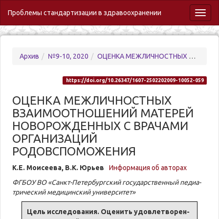
Проблемы стандартизации в здравоохранении
Toggl
naviga
Архив
№9-10, 2020
ОЦЕНКА МЕЖЛИЧНОСТНЫХ ВЗАИМООТНОШЕНИЙ МАТЕРЕЙ НОВОРОЖДЕННЫХ С ВРАЧАМИ ОРГАНИЗАЦИЙ РОДОВСПОМОЖЕНИЯ
https://doi.org/10.26347/1607-2502202009-10052-059
ОЦЕНКА МЕЖЛИЧНОСТНЫХ
ВЗАИМООТНОШЕНИЙ МАТЕРЕЙ
НОВОРОЖДЕННЫХ С ВРАЧАМИ
ОРГАНИЗАЦИЙ
РОДОВСПОМОЖЕНИЯ
К.Е. Мо­и­се­е­ва, В.К. Юрьев
Информация об авторах
ФГБОУ ВО «Санкт-Пе­тер­бург­ский го­су­дар­ствен­ный пе­диа­
три­че­ский ме­ди­цинский уни­вер­си­тет»
Цель ис­сле­до­ва­ния. Оце­нить удовле­тво­рен­