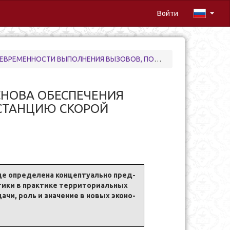
Войти
, ПОСТУПАЮЩИХ НА СТАНЦИЮ СКОРОЙ МЕДИЦИНСКОЙ ПОМОЩИ
НОВА ОБЕСПЕЧЕНИЯ
СТАНЦИЮ СКОРОЙ
где опре­де­ле­на кон­цеп­туаль­но пред­
и­ки в прак­ти­ке тер­ри­то­ри­аль­ных
а­чи, роль и зна­че­ние в но­вых эко­но­