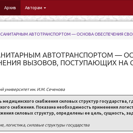
urrent)
Архив
Авторам
НЫМ АВТОТРАНСПОРТОМ — ОСНОВА ОБЕСПЕЧЕНИЯ СВОЕВРЕМЕННОСТИ ВЫПОЛНЕНИЯ ВЫЗОВОВ
АНИТАРНЫМ АВТОТРАНСПОРТОМ — ОС
НЕНИЯ ВЫЗОВОВ, ПОСТУПАЮЩИХ НА 
уни­вер­си­те­т им. И.М. Се­че­но­ва
ь ме­ди­цинско­го снаб­же­ния си­ло­вых струк­тур го­су­дар­ства, 
о­го снаб­же­ния. По­ка­за­на необ­хо­ди­мость при­мене­ния ло­ги­ст
­же­ния си­ло­вых струк­тур, опре­де­ле­ны ее цель, сущ­ность, за­д
, логистика, силовые структуры государства