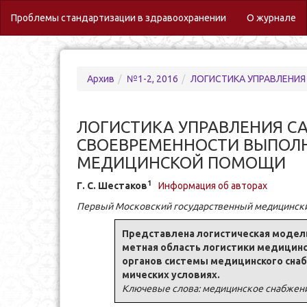
(c
Проблемы стандартизации в здравоохранении
О журнале
Архив
№1-2, 2016
ЛОГИСТИКА УПРАВЛЕНИЯ САНИТАР
ЛОГИСТИКА УПРАВЛЕНИЯ С
СВОЕВРЕМЕННОСТИ ВЫПОЛ
МЕДИЦИНСКОЙ ПОМОЩИ
1
Г. С. Ше­ста­ков
Информация об авторах
Пер­вый Московский го­су­дар­ствен­ный ме­ди­цинский 
Пред­став­ле­на ло­ги­сти­че­ская мо­дел
мет­ная об­ласть ло­ги­сти­ки ме­ди­цинск
ор­га­нов си­сте­мы ме­ди­цинско­го снаб
ми­че­ских усло­ви­ях.
Ключевые слова: медицинское снабжение