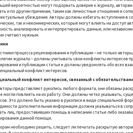
ьшей вероятностью могут подорвать доверие к журналу, авторам 
ать и по другим причинам, таким как личностные отношения и сопе
ектуальные убеждения. Авторы должны избегать вступления в со
ческих, так и некоммерческих, которые могут влиять на доступ ав
ность анализировать и интерпретировать данные, или независимо
они считают нужным.
ники
астники процесса рецензирования и публикации – не только авторы
легии журнала – должны учитывать свои конфликты интересов пр
ирования и публикации статьи и должны уведомлять обо всех вза
тенциальный конфликт интересов.
циальный конфликт интересов, связанный с обязательствам
авторы представляют рукопись любого формата, они обязаны раск
е могли повлиять на их работу. Они должны четко указывать, су
сов. Это должно быть указано в рукописи в виде специальной фо
димости дополнительная информация должна указываться в со
ать лиц, предоставивших помощь в написании статьи либо оказав
ирования данной помощи.
орам необходимо решить, следует ли печатать раскрытую автор