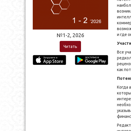
наибол
возник
интелл
коммер
возмож
и где 
№1-2, 2026
Участ
Читать
Все уч
редкол
реценз
как по
Потен
Когда 
которы
интере
необхо
указыв
финанс
Редакт