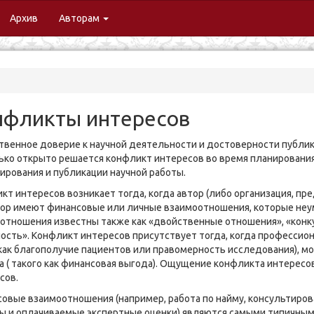
urrent)
Архив
Авторам
нфликты интересов
венное доверие к научной деятельности и достоверности публику
ько открыто решается конфликт интересов во время планирования,
ирования и публикации научной работы.
кт интересов возникает тогда, когда автор (либо организация, пр
ор имеют финансовые или личные взаимоотношения, которые неум
отношения известны также как «двойственные отношения», «кон
ость». Конфликт интересов присутствует тогда, когда профессио
 как благополучие пациентов или правомерность исследования), м
а ( такого как финансовая выгода). Ощущение конфликта интересо
сов.
овые взаимоотношения (например, работа по найму, консультирова
ы и оплачиваемые экспертные оценки) являются самыми типичным