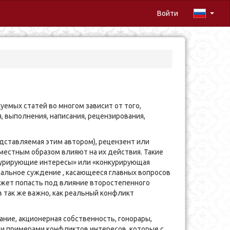
Войти
емых статей во многом зависит от того,
 выполнения, написания, рецензирования,
едставляемая этим автором), рецензент или
естным образом влияют на их действия. Такие
курирующие интересы» или «конкурирующая
нальное суждение , касающееся главных вопросов
ожет попасть под влияние второстепенного
в так же важно, как реальный конфликт
ние, акционерная собственность, гонорары,
и примерами конфликтов интересов, которые с