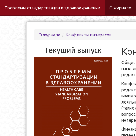
(c
Проблемы стандартизации в здравоохранении
О журнале
О журнале
Конфликты интересов
Текущий выпуск
Ко
Общест
наскол
редакт
Конфли
редакт
взаимо
лояльн
(таких
вопрос
интере
Финанс
патент