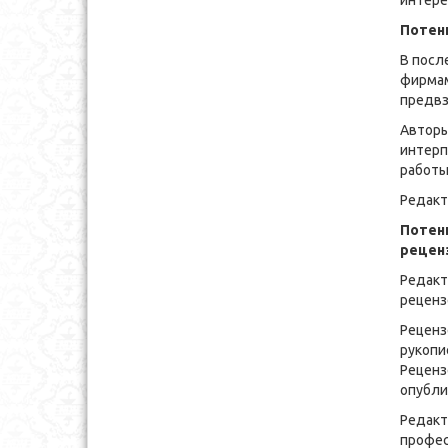
интере
Потен
В посл
фирмам
предвз
Авторы
интерп
работы
Редакт
Потен
рецен
Редакт
реценз
Реценз
рукопи
Реценз
опубли
Редакт
профес