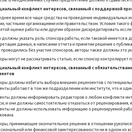
сов. В неоднозначных случаях предпочтение должно отдаваться п
циальный конфликт интересов, связанный с поддержкой про
еднее время все чаще средства на проведение индивидуальных 
и, частными организациями или правительством. Условия такого 
ятой оценке работы или другим образом дискредитировать иссле
 должны указать роль спонсора работы, если таковой имеется в ди
ретации данных, в написании отчета и принятии решения о публи
 проводились без участия спонсоров, авторы также должны это ук
оры могут не рассматривать статью, если спонсор контролирует п
циальный конфликт интересов, связанный с обязательствами
зентов
оры должны избегать выбора внешних рецензентов с потенциальн
енты работают в том же подразделении или институте, что и один
енты должны информировать редакторов о любом конфликте инте
си, и они должны самостоятельно отказаться от рецензирования, 
енты не должны использовать информацию о рецензируемой работе
кована.
оры, принимающие окончательное решение в отношении рукописе
сиональной или финансовой заинтересованности ни в одном из ас