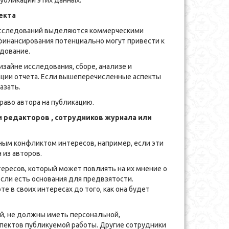
убликации этих данных.
екта
исследований выделяются коммерческими
финансирования потенциально могут привести к
дование.
зайне исследования, сборе, анализе и
кации отчета. Если вышеперечисленные аспекты
азать.
раво автора на публикацию.
 редакторов , сотрудников журнала или
ым конфликтом интересов, например, если эти
 из авторов.
ресов, который может повлиять на их мнение о
если есть основания для предвзятости.
 в своих интересах до того, как она будет
й, не должны иметь персональной,
пектов публикуемой работы. Другие сотрудники