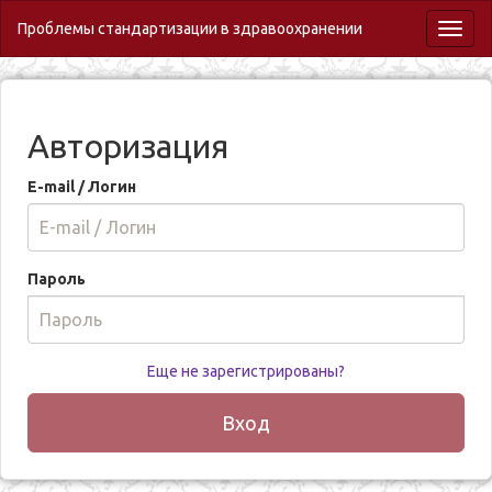
Проблемы стандартизации в здравоохранении
Toggl
naviga
Авторизация
E-mail / Логин
Пароль
Еще не зарегистрированы?
Вход