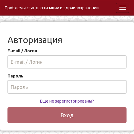
Проблемы стандартизации в здравоохранении
Toggl
naviga
Авторизация
E-mail / Логин
Пароль
Еще не зарегистрированы?
Вход