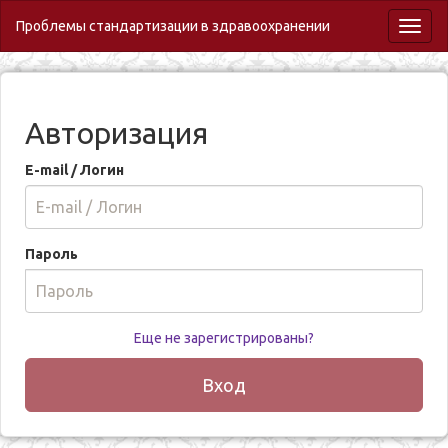
Проблемы стандартизации в здравоохранении
Toggl
naviga
Авторизация
E-mail / Логин
Пароль
Еще не зарегистрированы?
Вход