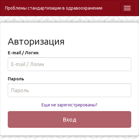
Проблемы стандартизации в здравоохранении
Toggl
naviga
Авторизация
E-mail / Логин
Пароль
Еще не зарегистрированы?
Вход