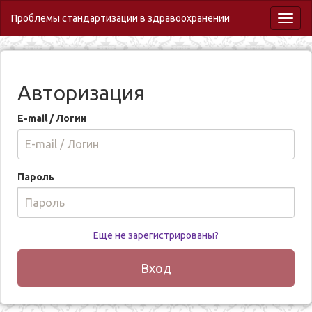
Проблемы стандартизации в здравоохранении
Toggl
naviga
Авторизация
E-mail / Логин
Пароль
Еще не зарегистрированы?
Вход