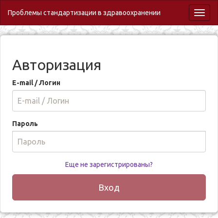
Проблемы стандартизации в здравоохранении
Toggl
naviga
Авторизация
E-mail / Логин
Пароль
Еще не зарегистрированы?
Вход