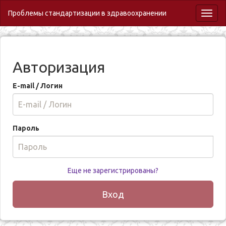
Проблемы стандартизации в здравоохранении
Toggl
naviga
Авторизация
E-mail / Логин
Пароль
Еще не зарегистрированы?
Вход