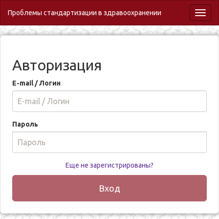
Проблемы стандартизации в здравоохранении
Toggl
naviga
Авторизация
E-mail / Логин
Пароль
Еще не зарегистрированы?
Вход